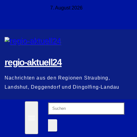
Zum
7. August 2026
Inhalt
springen
regio-aktuell24
Nachrichten aus den Regionen Straubing,
Landshut, Deggendorf und Dingolfing-Landau