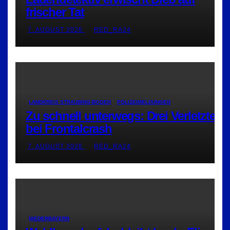
frischer Tat
7. AUGUST 2026
RED_RA24
LANDKREIS STRAUBING-BOGEN
POLIZEIMELDUNGEN
Zu schnell unterwegs: Drei Verletzte
bei Frontalcrash
7. AUGUST 2026
RED_RA24
NIEDERBAYERN