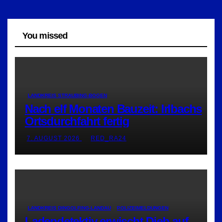
You missed
LANDKREIS STRAUBING-BOGEN
Nach elf Monaten Bauzeit: Irlbachs
Ortsdurchfahrt fertig
7. AUGUST 2026
RED_RA24
LANDKREIS DINGOLFING-LANDAU
POLIZEIMELDUNGEN
Ladendetektiv erwischt Dieb auf