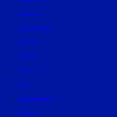
GELD & FINANZEN
GESUNDHEIT
REISE & ERHOLUNG
LIFE-STYLE
KARRIERE
TECHNIK
WETTER
SONDERTHEMEN
PODCASTS