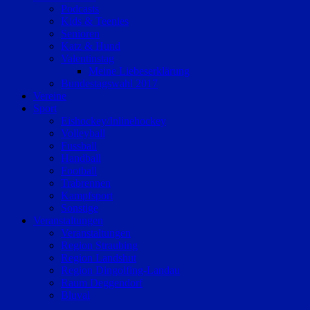
Podcasts
Kids & Teenies
Senioren
Katz & Hund
Valentinstag
Meine Liebeserklärung
Bundestagswahl 2017
Vereine
Sport
Eishockey/Inlinehockey
Volleyball
Fussball
Handball
Football
Trabrennen
Kampfsport
Sonstige
Veranstaltungen
Veranstaltungen
Region Straubing
Region Landshut
Region Dingolfing-Landau
Raum Deggendorf
Bluval