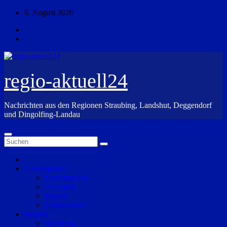
Zum
6. August 2026
Inhalt
springen
regio-aktuell24
Nachrichten aus den Regionen Straubing, Landshut, Deggendorf
und Dingolfing-Landau
Überregional
Niederbayern
Oberpfalz
Bayern
Deutschland
Region
Straubing