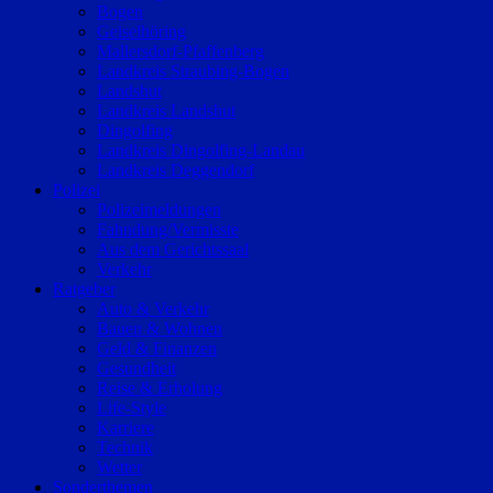
Bogen
Geiselhöring
Mallersdorf-Pfaffenberg
Landkreis Straubing-Bogen
Landshut
Landkreis Landshut
Dingolfing
Landkreis Dingolfing-Landau
Landkreis Deggendorf
Polizei
Polizeimeldungen
Fahndung/Vermisste
Aus dem Gerichtssaal
Verkehr
Ratgeber
Auto & Verkehr
Bauen & Wohnen
Geld & Finanzen
Gesundheit
Reise & Erholung
Life-Style
Karriere
Technik
Wetter
Sonderthemen