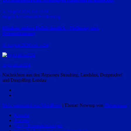
6. August 2026
red_ra24
Bogen
Mallersdorf-Pfaffenberg
Kliniken senken Defizit deutlich – Hoffnung statt
Krisenstimmung
6. August 2026
red_ra24
regio-aktuell24
Nachrichten aus den Regionen Straubing, Landshut, Deggendorf
und Dingolfing-Landau
Stolz präsentiert von WordPress
|
Theme: Newsup von
Themeansar
Kontakt
Autoren
(pm) – Pressemitteilungen
Wenn Ihr Beitrag bei uns nicht erscheint