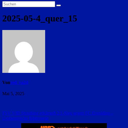
2025-05-4_quer_15
Von
red_ra24
Mai 5, 2025
Beitragsnavigation
FSV VfB Straubing erkämpft 2:1-Sieg gegen FC Ergolding –
Umfangreiche Bilderserie