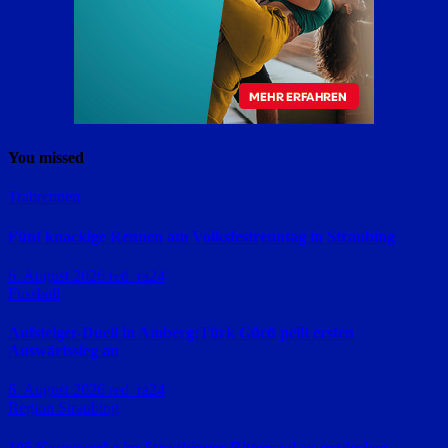
You missed
Trabrennen
Fünf knackige Rennen am Volksfestrenntag in Straubing
6. August 2026
red_ra24
Fussball
Aufsteiger-Duell in Amberg:Türk Gücü peilt ersten
Auswärtssieg an
6. August 2026
red_ra24
Region Straubing
105 Kunstwerke im Straubinger Rittersaal zu entdecken