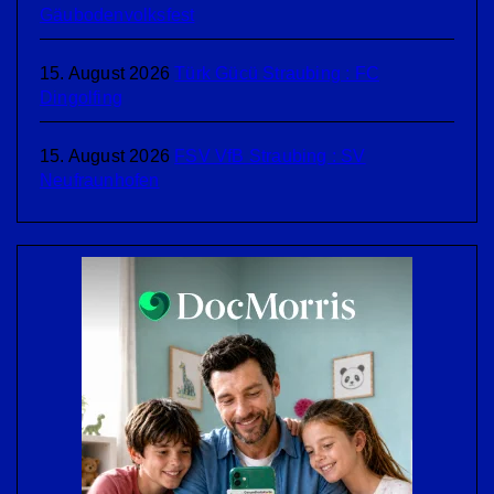
Gäubodenvolksfest
15. August 2026
Türk Gücü Straubing : FC
Dingolfing
15. August 2026
FSV VfB Straubing : SV
Neufraunhofen