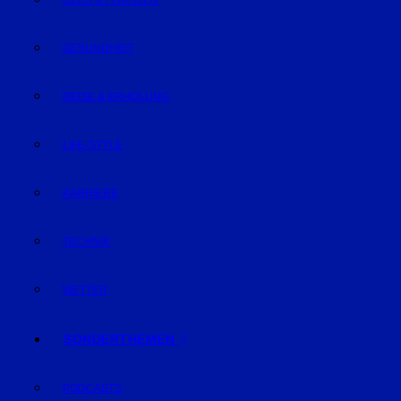
GELD & FINANZEN
GESUNDHEIT
REISE & ERHOLUNG
LIFE-STYLE
KARRIERE
TECHNIK
WETTER
SONDERTHEMEN
PODCASTS