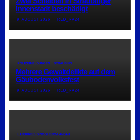
Zwei Scheiben in Straubinger
Innenstadt beschädigt
9. AUGUST 2026
RED_RA24
POLIZEIMELDUNGEN
STRAUBING
Mehrere Gewaltdelikte auf dem
Gäubodenvolksfest
9. AUGUST 2026
RED_RA24
LANDKREIS DINGOLFING-LANDAU