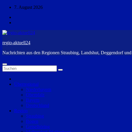
Zum
7. August 2026
Inhalt
springen
regio-aktuell24
Nachrichten aus den Regionen Straubing, Landshut, Deggendorf un
Überregional
Niederbayern
Oberpfalz
Bayern
Deutschland
Region
Straubing
Bogen
Geiselhöring
Mallersdorf-Pfaffenberg