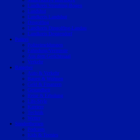
Landkreis Straubing-Bogen
Landshut
Landkreis Landshut
Dingolfing
Landkreis Dingolfing-Landau
Landkreis Deggendorf
Polizei
Polizeimeldungen
Fahndung/Vermisste
Aus dem Gerichtssaal
Verkehr
Ratgeber
Auto & Verkehr
Bauen & Wohnen
Geld & Finanzen
Gesundheit
Reise & Erholung
Life-Style
Karriere
Technik
Wetter
Sonderthemen
Podcasts
Kids & Teenies