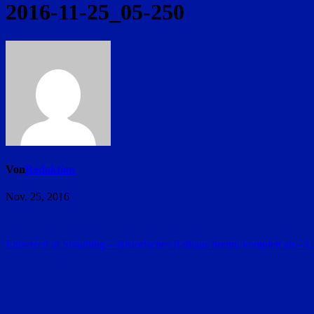
2016-11-25_05-250
Von
Redaktion
Nov. 25, 2016
Beitragsnavigation
Entsetzen in Straubing – Historisches Rathaus brennt komplett ab – 