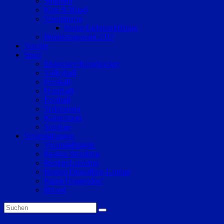
Senioren
Katz & Hund
Valentinstag
Meine Liebeserklärung
Bundestagswahl 2017
Vereine
Sport
Eishockey/Inlinehockey
Volleyball
Fussball
Handball
Football
Trabrennen
Kampfsport
Sonstige
Veranstaltungen
Veranstaltungen
Region Straubing
Region Landshut
Region Dingolfing-Landau
Raum Deggendorf
Bluval