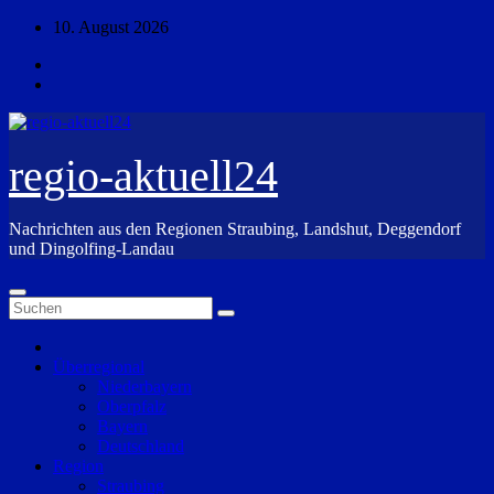
Zum
10. August 2026
Inhalt
springen
regio-aktuell24
Nachrichten aus den Regionen Straubing, Landshut, Deggendorf
und Dingolfing-Landau
Überregional
Niederbayern
Oberpfalz
Bayern
Deutschland
Region
Straubing