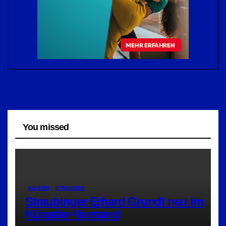
You missed
BAYERN
STRAUBING
Straubinger Erhard Grundl neu im
Künstler-Vorstand