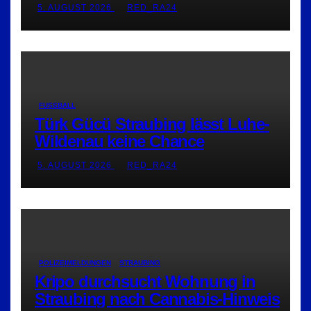
5. AUGUST 2026
RED_RA24
FUSSBALL
Türk Gücü Straubing lässt Luhe-
Wildenau keine Chance
5. AUGUST 2026
RED_RA24
POLIZEIMELDUNGEN
STRAUBING
Kripo durchsucht Wohnung in
Straubing nach Cannabis-Hinweis