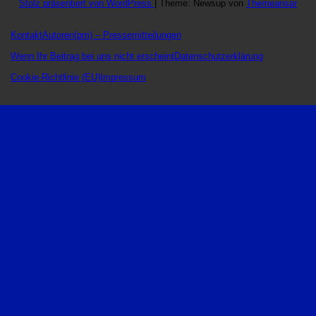
Stolz präsentiert von WordPress
|
Theme: Newsup von
Themeansar
Kontakt
Autoren
(pm) – Pressemitteilungen
Wenn Ihr Beitrag bei uns nicht erscheint
Datenschutzerklärung
Cookie-Richtlinie (EU)
Impressum