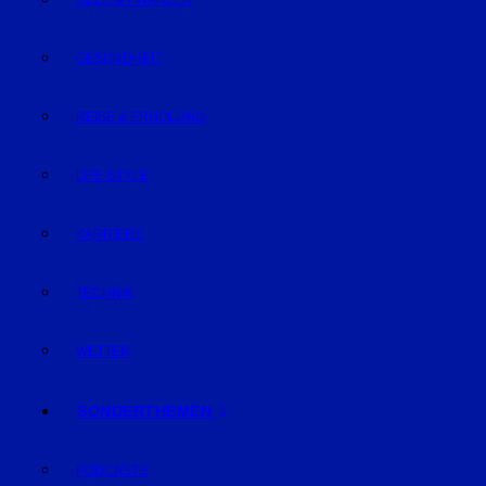
GELD & FINANZEN
GESUNDHEIT
REISE & ERHOLUNG
LIFE-STYLE
KARRIERE
TECHNIK
WETTER
SONDERTHEMEN
PODCASTS