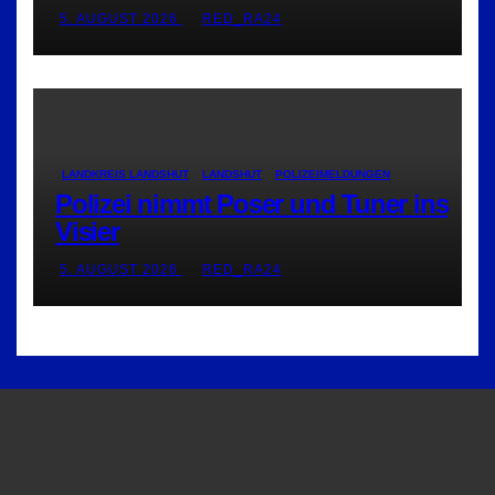
5. AUGUST 2026
RED_RA24
LANDKREIS LANDSHUT
LANDSHUT
POLIZEIMELDUNGEN
Polizei nimmt Poser und Tuner ins
Visier
5. AUGUST 2026
RED_RA24