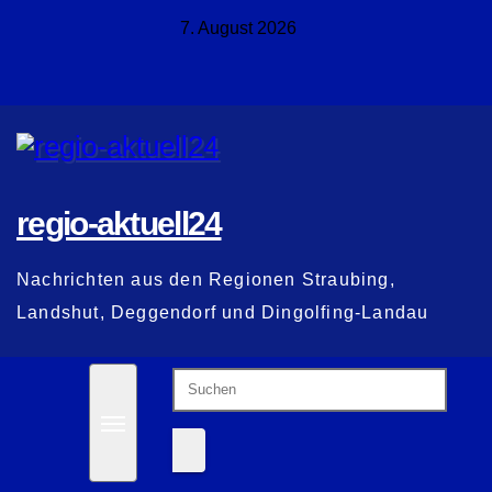
Zum
7. August 2026
Inhalt
springen
regio-aktuell24
Nachrichten aus den Regionen Straubing,
Landshut, Deggendorf und Dingolfing-Landau