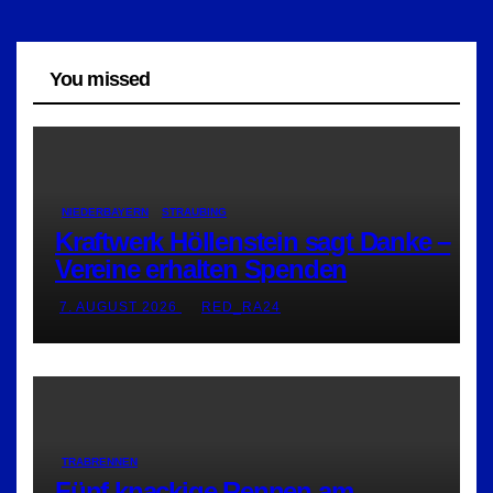
You missed
NIEDERBAYERN
STRAUBING
Kraftwerk Höllenstein sagt Danke –
Vereine erhalten Spenden
7. AUGUST 2026
RED_RA24
TRABRENNEN
Fünf knackige Rennen am