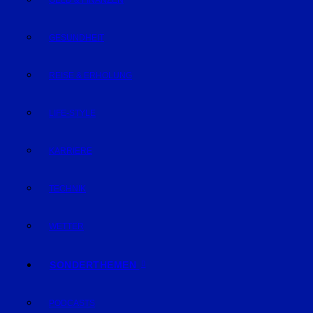
GELD & FINANZEN
GESUNDHEIT
REISE & ERHOLUNG
LIFE-STYLE
KARRIERE
TECHNIK
WETTER
SONDERTHEMEN
PODCASTS