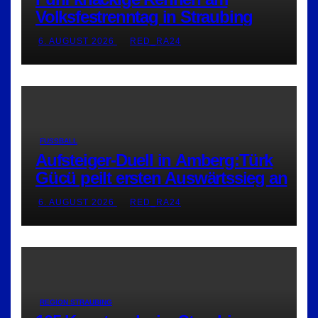
Volksfestrenntag in Straubing
6. AUGUST 2026
RED_RA24
FUSSBALL
Aufsteiger-Duell in Amberg:Türk
Gücü peilt ersten Auswärtssieg an
6. AUGUST 2026
RED_RA24
REGION STRAUBING