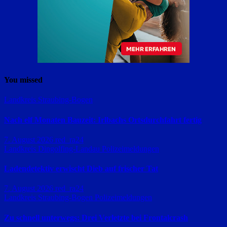
You missed
Landkreis Straubing-Bogen
Nach elf Monaten Bauzeit: Irlbachs Ortsdurchfahrt fertig
7. August 2026
red_ra24
Landkreis Dingolfing-Landau
Polizeimeldungen
Ladendetektiv erwischt Dieb auf frischer Tat
7. August 2026
red_ra24
Landkreis Straubing-Bogen
Polizeimeldungen
Zu schnell unterwegs: Drei Verletzte bei Frontalcrash