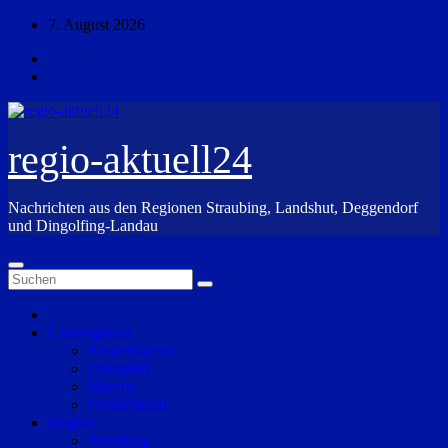
Zum
7. August 2026
Inhalt
springen
regio-aktuell24
Nachrichten aus den Regionen Straubing, Landshut, Deggendorf
und Dingolfing-Landau
Überregional
Niederbayern
Oberpfalz
Bayern
Deutschland
Region
Straubing