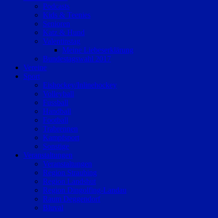
Podcasts
Kids & Teenies
Senioren
Katz & Hund
Valentinstag
Meine Liebeserklärung
Bundestagswahl 2017
Vereine
Sport
Eishockey/Inlinehockey
Volleyball
Fussball
Handball
Football
Trabrennen
Kampfsport
Sonstige
Veranstaltungen
Veranstaltungen
Region Straubing
Region Landshut
Region Dingolfing-Landau
Raum Deggendorf
Bluval