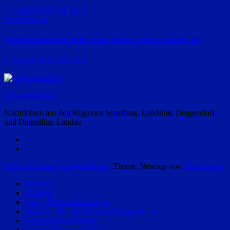
7. August 2026
red_ra24
Niederbayern
Waldbrandgefahr bleibt hoch: Flieger steigen wieder auf
7. August 2026
red_ra24
regio-aktuell24
Nachrichten aus den Regionen Straubing, Landshut, Deggendorf
und Dingolfing-Landau
Stolz präsentiert von WordPress
|
Theme: Newsup von
Themeansar
Kontakt
Autoren
(pm) – Pressemitteilungen
Wenn Ihr Beitrag bei uns nicht erscheint
Datenschutzerklärung
Cookie-Richtlinie (EU)