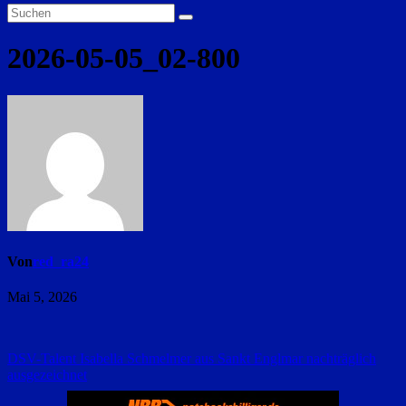
2026-05-05_02-800
Von
red_ra24
Mai 5, 2026
Beitragsnavigation
DSV-Talent Isabella Schmelmer aus Sankt Englmar nachträglich
ausgezeichnet