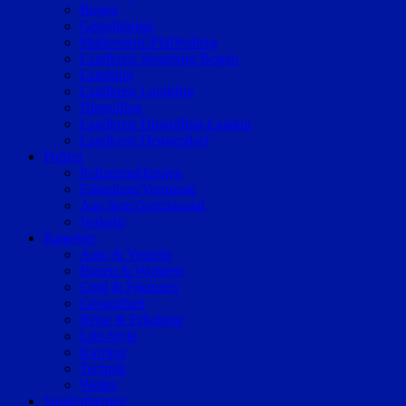
Bogen
Geiselhöring
Mallersdorf-Pfaffenberg
Landkreis Straubing-Bogen
Landshut
Landkreis Landshut
Dingolfing
Landkreis Dingolfing-Landau
Landkreis Deggendorf
Polizei
Polizeimeldungen
Fahndung/Vermisste
Aus dem Gerichtssaal
Verkehr
Ratgeber
Auto & Verkehr
Bauen & Wohnen
Geld & Finanzen
Gesundheit
Reise & Erholung
Life-Style
Karriere
Technik
Wetter
Sonderthemen