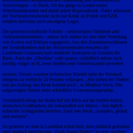
Verwirrungen – so Steck. All das ginge zu Lasten seiner
Mittelstandskunden und damit seiner Regionalbank. Dabei adressiert
der Vorstandsvorsitzende nicht nur Kritik an Politik und EZB
sondern durchaus auch ans eigene Lager.
Die genossenschaftliche Familie – insbesondere Verbände und
Verbundunternehmen – müsse sich stärker für eine faire Verteilung
von Kosten und Erlösen engagieren. Aus den Zusammenschlüssen
der Zentralbanken und der Rechenzentralen erwarten die
Landshuter Genossen bald deutliche Synergien zu Gunsten der
Basis. Auch der „Oberbau“ solle sparen, schließlich müsse auch
künftig einiges in IT, neue Medien und Vertriebskanäle investiert
werden. Diesen rasanten technischen Wandel sieht der Vorstand
übrigens zu vielleicht 20 Prozent vollzogen. „Wir stehen bei Vielem
erst am Anfang, das Beste kommt noch“, so Matthias Steck. Die
aufgezeigten Trends seien schließlich Generationenprojekte.
Versöhnlich klingt der Bankchef mit Blick auf die beiden letzten
deutschen Großbanken, die bekanntlich seit Jahren – fast täglich –
schlechte Schlagzeilen lieferten. Fazit von Steck: „komplex, global
und anonym“.
So gesehen sei man in Landshut schon froh, kein politisch gelenkter
oder staatlich beeinflusster „Bank-Super-Tanker“ zu sein, sondern