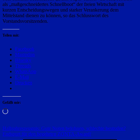
als „maßgeschneidertes Schnellboot“ der freien Wirtschaft mit
kurzen Entscheidungswegen und starker Verankerung dem
Mittelstand dienen zu können, so das Schlusswort des
Vorstandsvorsitzenden.
Teilen mit:
Facebook
Mastodon
Bluesky
Threads
WhatsApp
E-Mail
Drucken
Gefällt mir:
Wird
geladen …
Beitragsnavigation
Halbjahreszeugnis: Gute Noten belohnen, schlechte bestrafen?
Endspurt für den begehrten ZONTA-Award!