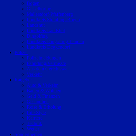
Bogen
Geiselhöring
Mallersdorf-Pfaffenberg
Landkreis Straubing-Bogen
Landshut
Landkreis Landshut
Dingolfing
Landkreis Dingolfing-Landau
Landkreis Deggendorf
Polizei
Polizeimeldungen
Fahndung/Vermisste
Aus dem Gerichtssaal
Verkehr
Ratgeber
Auto & Verkehr
Bauen & Wohnen
Geld & Finanzen
Gesundheit
Reise & Erholung
Life-Style
Karriere
Technik
Wetter
Sonderthemen