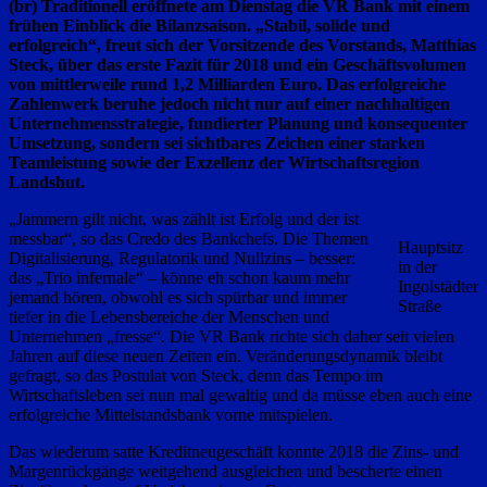
(br) Traditionell eröffnete am Dienstag die VR Bank mit einem
frühen Einblick die Bilanzsaison. „Stabil, solide und
erfolgreich“, freut sich der Vorsitzende des Vorstands, Matthias
Steck, über das erste Fazit für 2018 und ein Geschäftsvolumen
von mittlerweile rund 1,2 Milliarden Euro. Das erfolgreiche
Zahlenwerk beruhe jedoch nicht nur auf einer nachhaltigen
Unternehmensstrategie, fundierter Planung und konsequenter
Umsetzung, sondern sei sichtbares Zeichen einer starken
Teamleistung sowie der Exzellenz der Wirtschaftsregion
Landshut.
„Jammern gilt nicht, was zählt ist Erfolg und der ist
messbar“, so das Credo des Bankchefs. Die Themen
Hauptsitz
Digitalisierung, Regulatorik und Nullzins – besser:
in der
das „Trio infernale“ – könne eh schon kaum mehr
Ingolstädter
jemand hören, obwohl es sich spürbar und immer
Straße
tiefer in die Lebensbereiche der Menschen und
Unternehmen „fresse“. Die VR Bank richte sich daher seit vielen
Jahren auf diese neuen Zeiten ein. Veränderungsdynamik bleibt
gefragt, so das Postulat von Steck, denn das Tempo im
Wirtschaftsleben sei nun mal gewaltig und da müsse eben auch eine
erfolgreiche Mittelstandsbank vorne mitspielen.
Das wiederum satte Kreditneugeschäft konnte 2018 die Zins- und
Margenrückgänge weitgehend ausgleichen und bescherte einen