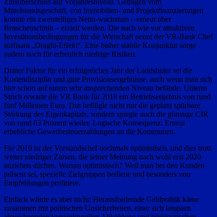
Zinsüberschuss auf Vorjahresniveau. Getragen vom
Mittelstandsgeschäft, von Immobilien- und Projektfinanzierungen
konnte ein zweistelliges Netto-wachstum – erneut über
Branchenschnitt – erzielt werden. Die nach wie vor attraktiven
Investitionsbedingungen für die Wirtschaft nennt der VR-Bank Chef
süffisant „Draghi-Effekt“. Eine bisher stabile Konjunktur sorge
zudem noch für erfreulich niedrige Risiken.
Dritter Faktor für ein erfolgreiches Jahr der Landshuter sei die
Kostendisziplin und gute Provisionsergebnisse, auch wenn man sich
hier schon auf einem sehr ansprechenden Niveau befände. Unterm
Strich erwarte die VR Bank für 2018 ein Betriebsergebnis von rund
fünf Millionen Euro. Das beflügle nicht nur die geplant spürbare
Stärkung des Eigenkapitals, sondern spiegle auch die günstige CIR
von rund 63 Prozent wieder. Logische Konsequenz: Erneut
erhebliche Gewerbesteuerzahlungen an die Kommunen.
Für 2019 ist der Vorstandschef nochmals optimistisch, und dies trotz
weiter niedriger Zinsen, die seiner Meinung nach wohl erst 2020
anziehen dürften. Warum optimistisch? Weil man bei den Kunden
präsent sei, spezielle Zielgruppen bediene und besonders von
Empfehlungen profitiere.
Einfach würde es aber nicht: Herausfordernde Geldpolitik käme
zusammen mit politischen Unsicherheiten, einer sich langsam
abzeichnenden konjunkturellen Abkühlung und bürokratischen