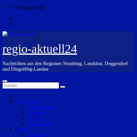
Zum
7. August 2026
Inhalt
springen
regio-aktuell24
Nachrichten aus den Regionen Straubing, Landshut, Deggendorf
und Dingolfing-Landau
Überregional
Niederbayern
Oberpfalz
Bayern
Deutschland
Region
Straubing