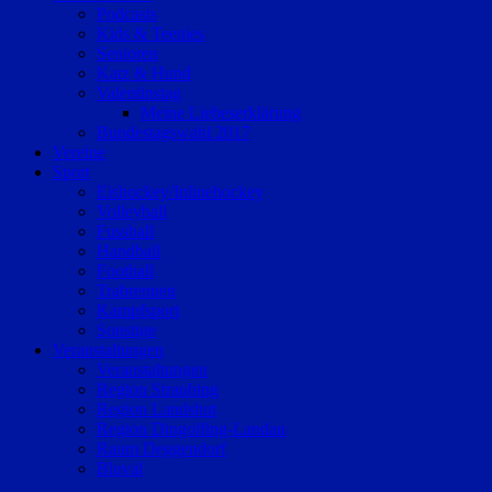
Podcasts
Kids & Teenies
Senioren
Katz & Hund
Valentinstag
Meine Liebeserklärung
Bundestagswahl 2017
Vereine
Sport
Eishockey/Inlinehockey
Volleyball
Fussball
Handball
Football
Trabrennen
Kampfsport
Sonstige
Veranstaltungen
Veranstaltungen
Region Straubing
Region Landshut
Region Dingolfing-Landau
Raum Deggendorf
Bluval