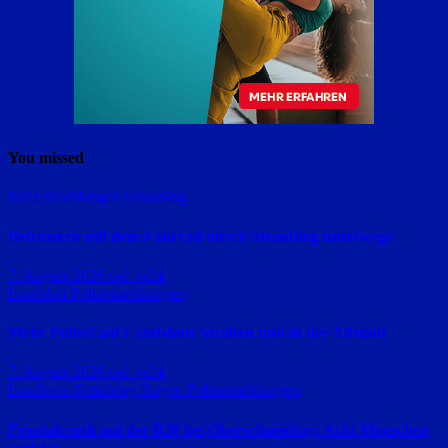
You missed
Polizeimeldungen
Straubing
Betrunken mit dem Fahrrad durch Straubing unterwegs
7. August 2026
red_ra24
Landshut
Polizeimeldungen
Mehr Polizei auf Landshuts Straßen und in der Altstadt
7. August 2026
red_ra24
Landkreis Straubing-Bogen
Polizeimeldungen
Frontalcrash auf der B20 bei Oberschneiding: Acht Menschen
verletzt