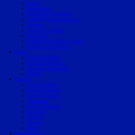
Bogen
Geiselhöring
Mallersdorf-Pfaffenberg
Landkreis Straubing-Bogen
Landshut
Landkreis Landshut
Dingolfing
Landkreis Dingolfing-Landau
Landkreis Deggendorf
Polizei
Polizeimeldungen
Fahndung/Vermisste
Aus dem Gerichtssaal
Verkehr
Ratgeber
Auto & Verkehr
Bauen & Wohnen
Geld & Finanzen
Gesundheit
Reise & Erholung
Life-Style
Karriere
Technik
Wetter
Sonderthemen