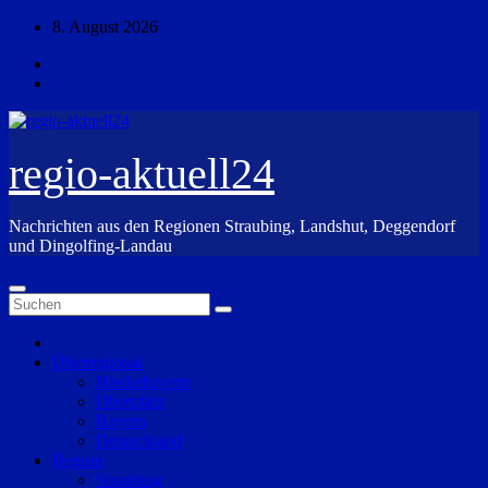
Zum
8. August 2026
Inhalt
springen
regio-aktuell24
Nachrichten aus den Regionen Straubing, Landshut, Deggendorf
und Dingolfing-Landau
Überregional
Niederbayern
Oberpfalz
Bayern
Deutschland
Region
Straubing