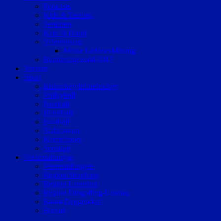
Podcasts
Kids & Teenies
Senioren
Katz & Hund
Valentinstag
Meine Liebeserklärung
Bundestagswahl 2017
Vereine
Sport
Eishockey/Inlinehockey
Volleyball
Fussball
Handball
Football
Trabrennen
Kampfsport
Sonstige
Veranstaltungen
Veranstaltungen
Region Straubing
Region Landshut
Region Dingolfing-Landau
Raum Deggendorf
Bluval