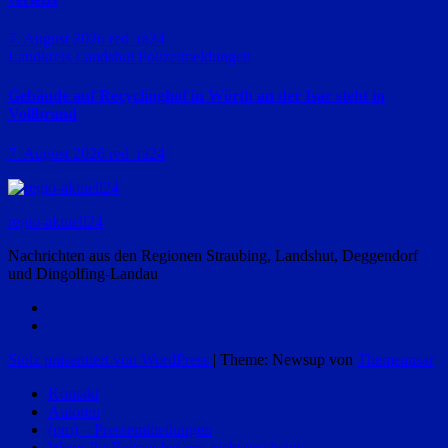
7. August 2026
red_ra24
Landkreis Landshut
Polizeimeldungen
Gebäude auf Recyclinghof in Wörth an der Isar steht in
Vollbrand
7. August 2026
red_ra24
regio-aktuell24
Nachrichten aus den Regionen Straubing, Landshut, Deggendorf
und Dingolfing-Landau
Stolz präsentiert von WordPress
|
Theme: Newsup von
Themeansar
Kontakt
Autoren
(pm) – Pressemitteilungen
Wenn Ihr Beitrag bei uns nicht erscheint