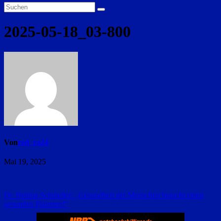
2025-05-18_03-800
Von
red_ra24
Mai 19, 2025
Beitragsnavigation
Dr. Bettina Schmeller: „Gesundheit der Menschen braucht einen
gesunden Planeten!“