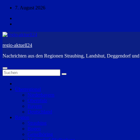
Zum
7. August 2026
Inhalt
springen
regio-aktuell24
Nachrichten aus den Regionen Straubing, Landshut, Deggendorf un
Überregional
Niederbayern
Oberpfalz
Bayern
Deutschland
Region
Straubing
Bogen
Geiselhöring
Mallersdorf-Pfaffenberg