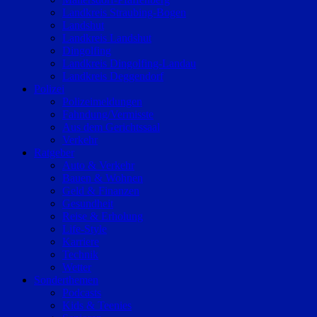
Landkreis Straubing-Bogen
Landshut
Landkreis Landshut
Dingolfing
Landkreis Dingolfing-Landau
Landkreis Deggendorf
Polizei
Polizeimeldungen
Fahndung/Vermisste
Aus dem Gerichtssaal
Verkehr
Ratgeber
Auto & Verkehr
Bauen & Wohnen
Geld & Finanzen
Gesundheit
Reise & Erholung
Life-Style
Karriere
Technik
Wetter
Sonderthemen
Podcasts
Kids & Teenies