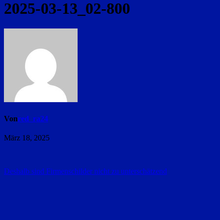
2025-03-13_02-800
Von
red_ra24
März 18, 2025
Beitragsnavigation
Deshalb sind Firmenschilder nicht zu unterschätzend