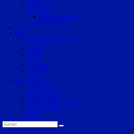
Senioren
Katz & Hund
Valentinstag
Meine Liebeserklärung
Bundestagswahl 2017
Vereine
Sport
Eishockey/Inlinehockey
Volleyball
Fussball
Handball
Football
Trabrennen
Kampfsport
Sonstige
Veranstaltungen
Veranstaltungen
Region Straubing
Region Landshut
Region Dingolfing-Landau
Raum Deggendorf
Bluval