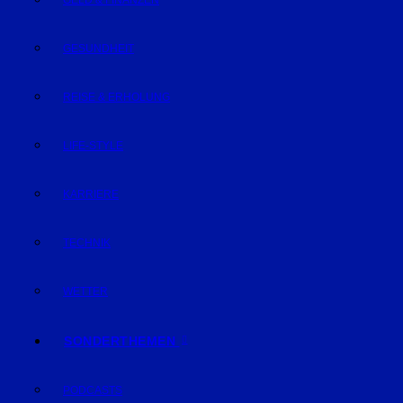
GELD & FINANZEN
GESUNDHEIT
REISE & ERHOLUNG
LIFE-STYLE
KARRIERE
TECHNIK
WETTER
SONDERTHEMEN
PODCASTS