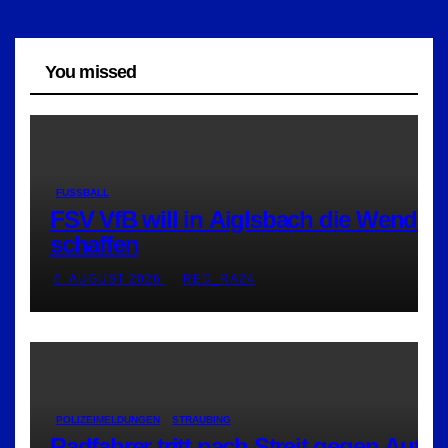
You missed
FUSSBALL
FSV VfB will in Aiglsbach die Wende
schaffen
6. AUGUST 2026
RED_RA24
POLIZEIMELDUNGEN
STRAUBING
Radfahrer tritt nach Streit gegen Auto