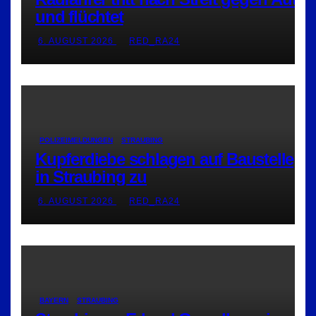
und flüchtet
6. AUGUST 2026
RED_RA24
POLIZEIMELDUNGEN
STRAUBING
Kupferdiebe schlagen auf Baustelle
in Straubing zu
6. AUGUST 2026
RED_RA24
BAYERN
STRAUBING