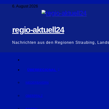
Zum
6. August 2026
Inhalt
springen
regio-aktuell24
Nachrichten aus den Regionen Straubing, Land
ÜBERREGIONAL
NIEDERBAYERN
OBERPFALZ