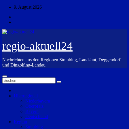
Zum
9. August 2026
Inhalt
springen
regio-aktuell24
Nachrichten aus den Regionen Straubing, Landshut, Deggendorf
und Dingolfing-Landau
Überregional
Niederbayern
Oberpfalz
Bayern
Deutschland
Region
Straubing