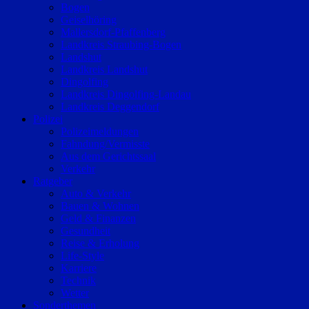
Bogen
Geiselhöring
Mallersdorf-Pfaffenberg
Landkreis Straubing-Bogen
Landshut
Landkreis Landshut
Dingolfing
Landkreis Dingolfing-Landau
Landkreis Deggendorf
Polizei
Polizeimeldungen
Fahndung/Vermisste
Aus dem Gerichtssaal
Verkehr
Ratgeber
Auto & Verkehr
Bauen & Wohnen
Geld & Finanzen
Gesundheit
Reise & Erholung
Life-Style
Karriere
Technik
Wetter
Sonderthemen