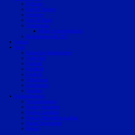
Podcasts
Kids & Teenies
Senioren
Katz & Hund
Valentinstag
Meine Liebeserklärung
Bundestagswahl 2017
Vereine
Sport
Eishockey/Inlinehockey
Volleyball
Fussball
Handball
Football
Trabrennen
Kampfsport
Sonstige
Veranstaltungen
Veranstaltungen
Region Straubing
Region Landshut
Region Dingolfing-Landau
Raum Deggendorf
Bluval