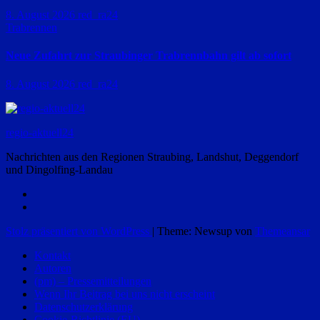
8. August 2026
red_ra24
Trabrennen
Neue Zufahrt zur Straubinger Trabrennbahn gilt ab sofort
8. August 2026
red_ra24
regio-aktuell24
Nachrichten aus den Regionen Straubing, Landshut, Deggendorf
und Dingolfing-Landau
Stolz präsentiert von WordPress
|
Theme: Newsup von
Themeansar
Kontakt
Autoren
(pm) – Pressemitteilungen
Wenn Ihr Beitrag bei uns nicht erscheint
Datenschutzerklärung
Cookie-Richtlinie (EU)