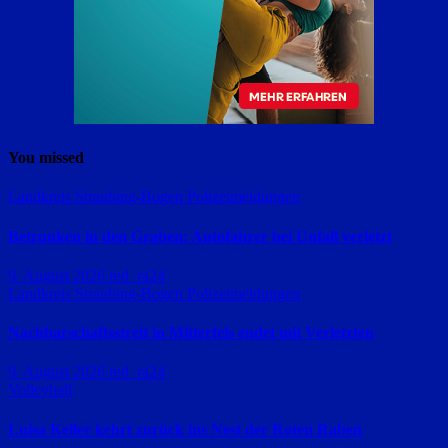
You missed
Landkreis Straubing-Bogen
Polizeimeldungen
Betrunken in den Graben: Autofahrer bei Unfall verletzt
9. August 2026
red_ra24
Landkreis Straubing-Bogen
Polizeimeldungen
Nachbarschaftsstreit in Mitterfels endet mit Verletzten
9. August 2026
red_ra24
Volleyball
Luisa Keller kehrt zurück ins Nest der Roten Raben