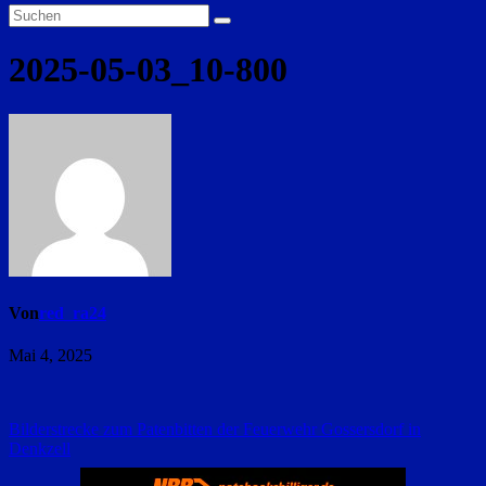
2025-05-03_10-800
Von
red_ra24
Mai 4, 2025
Beitragsnavigation
Bilderstrecke zum Patenbitten der Feuerwehr Gossersdorf in
Denkzell