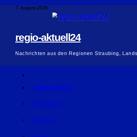
Zum
7. August 2026
Inhalt
springen
regio-aktuell24
Nachrichten aus den Regionen Straubing, Land
ÜBERREGIONAL
NIEDERBAYERN
OBERPFALZ