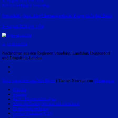
8. August 2026
red_ra24
Polizeimeldungen
Straubing
Ortsschild „Straubing“ herausgerissen: Zeuge stellt den Täter
8. August 2026
red_ra24
regio-aktuell24
Nachrichten aus den Regionen Straubing, Landshut, Deggendorf
und Dingolfing-Landau
Stolz präsentiert von WordPress
|
Theme: Newsup von
Themeansar
Kontakt
Autoren
(pm) – Pressemitteilungen
Wenn Ihr Beitrag bei uns nicht erscheint
Datenschutzerklärung
Cookie-Richtlinie (EU)
Impressum