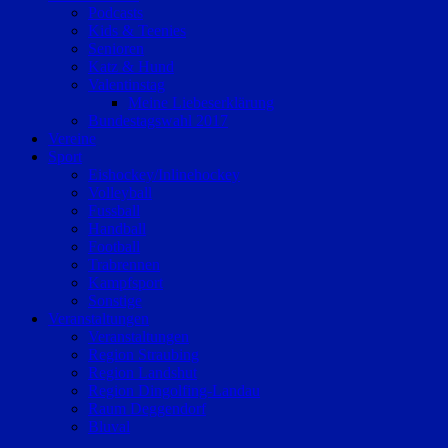
Podcasts
Kids & Teenies
Senioren
Katz & Hund
Valentinstag
Meine Liebeserklärung
Bundestagswahl 2017
Vereine
Sport
Eishockey/Inlinehockey
Volleyball
Fussball
Handball
Football
Trabrennen
Kampfsport
Sonstige
Veranstaltungen
Veranstaltungen
Region Straubing
Region Landshut
Region Dingolfing-Landau
Raum Deggendorf
Bluval