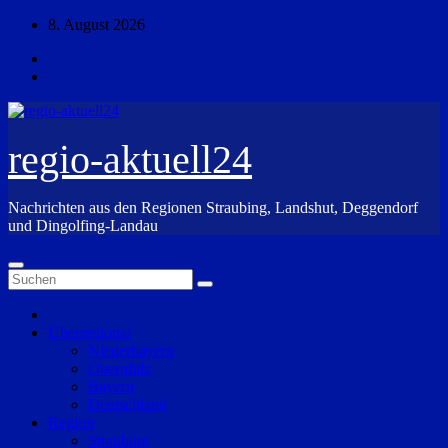
Zum
8. August 2026
Inhalt
springen
regio-aktuell24
Nachrichten aus den Regionen Straubing, Landshut, Deggendorf
und Dingolfing-Landau
Überregional
Niederbayern
Oberpfalz
Bayern
Deutschland
Region
Straubing