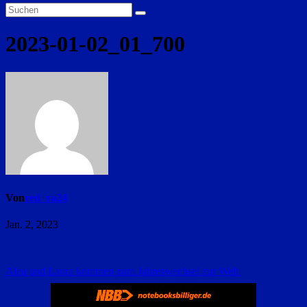
2023-01-02_01_700
Von
red_ra24
Jan. 2, 2023
Beitragsnavigation
Alea und Laura kommen zum Jahreswechsel zur Welt