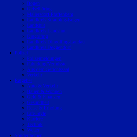
Bogen
Geiselhöring
Mallersdorf-Pfaffenberg
Landkreis Straubing-Bogen
Landshut
Landkreis Landshut
Dingolfing
Landkreis Dingolfing-Landau
Landkreis Deggendorf
Polizei
Polizeimeldungen
Fahndung/Vermisste
Aus dem Gerichtssaal
Verkehr
Ratgeber
Auto & Verkehr
Bauen & Wohnen
Geld & Finanzen
Gesundheit
Reise & Erholung
Life-Style
Karriere
Technik
Wetter
Sonderthemen