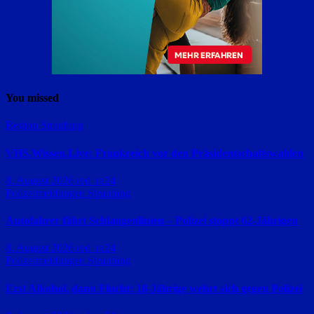
You missed
Region Straubing
VHS.Wissen.Live: Frankreich vor den Präsidentschaftswahlen
8. August 2026
red_ra24
Polizeimeldungen
Straubing
Autofahrer fährt Schlangenlinien – Polizei stoppt 62-Jährigen
8. August 2026
red_ra24
Polizeimeldungen
Straubing
Erst Alkohol, dann Flucht: 18-Jährige wehrt sich gegen Polizei