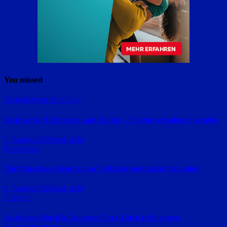
You missed
Niederbayern
Straubing
Kraftwerk Höllenstein sagt Danke – Vereine erhalten Spenden
7. August 2026
red_ra24
Trabrennen
Fünf knackige Rennen am Volksfestrenntag in Straubing
6. August 2026
red_ra24
Fussball
Aufsteiger-Duell in Amberg:Türk Gücü peilt ersten
Auswärtssieg an