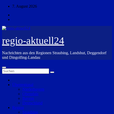
Zum
7. August 2026
Inhalt
springen
regio-aktuell24
Nachrichten aus den Regionen Straubing, Landshut, Deggendorf
und Dingolfing-Landau
Überregional
Niederbayern
Oberpfalz
Bayern
Deutschland
Region
Straubing