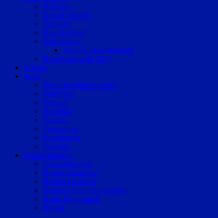
Podcasts
Kids & Teenies
Senioren
Katz & Hund
Valentinstag
Meine Liebeserklärung
Bundestagswahl 2017
Vereine
Sport
Eishockey/Inlinehockey
Volleyball
Fussball
Handball
Football
Trabrennen
Kampfsport
Sonstige
Veranstaltungen
Veranstaltungen
Region Straubing
Region Landshut
Region Dingolfing-Landau
Raum Deggendorf
Bluval