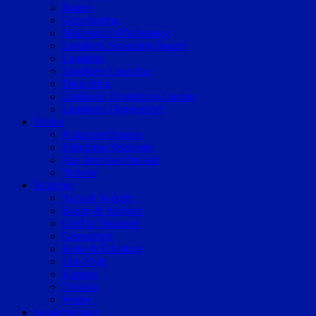
Bogen
Geiselhöring
Mallersdorf-Pfaffenberg
Landkreis Straubing-Bogen
Landshut
Landkreis Landshut
Dingolfing
Landkreis Dingolfing-Landau
Landkreis Deggendorf
Polizei
Polizeimeldungen
Fahndung/Vermisste
Aus dem Gerichtssaal
Verkehr
Ratgeber
Auto & Verkehr
Bauen & Wohnen
Geld & Finanzen
Gesundheit
Reise & Erholung
Life-Style
Karriere
Technik
Wetter
Sonderthemen