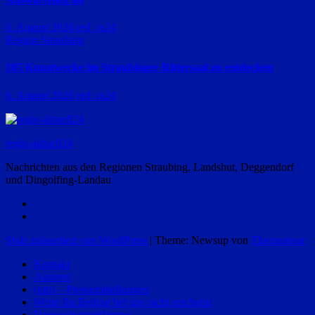
6. August 2026
red_ra24
Region Straubing
105 Kunstwerke im Straubinger Rittersaal zu entdecken
6. August 2026
red_ra24
regio-aktuell24
Nachrichten aus den Regionen Straubing, Landshut, Deggendorf
und Dingolfing-Landau
Stolz präsentiert von WordPress
|
Theme: Newsup von
Themeansar
Kontakt
Autoren
(pm) – Pressemitteilungen
Wenn Ihr Beitrag bei uns nicht erscheint
Datenschutzerklärung