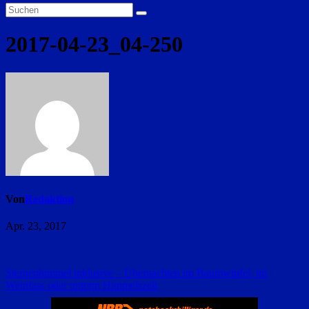
2017-04-23_04-250
Von
Redaktion
Apr. 23, 2017
Beitragsnavigation
Sternenhimmel inklusive – Übernachten im Baumwipfel, im
Weinfass oder unterm Himmelszelt